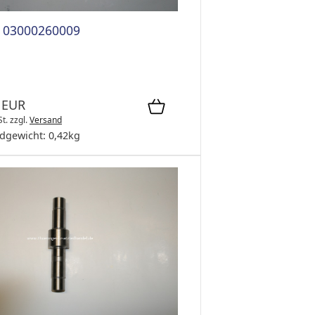
 03000260009
 EUR
St.
zzgl.
Versand
dgewicht:
0,42
kg