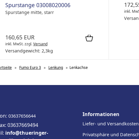
172,5
Spurstange 03008020006
inkl. Mw
Spurstange mitte, starr
Versan
160,65 EUR
inkl. MwSt.
zzgl.
Versand
Versandgewicht:
2,3
kg
artseite
»
Fumo Euro 3
»
Lenkung
»
Lenkachse
Informationen
fon:
03637656644
Liefer- und Versandkosten
fax: 03637669494
il:
info@thueringer-
Privatsphäre und Datensc