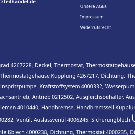
tzteilhandel.de
Unsere AGBs
Impressum
Widerrufsrecht
grad
4267228, Deckel, Thermostat, Thermostatgehäus
 Thermostatgehäuse
Kupplung
4267217, Dichtung, Th
inspritzpumpe, Kraftstoffsystem
4000332, Wasserpum
achsantrieb, Antrieb
0212502, Ausgleichsbehälter, Aus
nriemen
4010440, Handbremse, Handbremsseil
Kupplu
0282, Ventil, Auslassventil
4006245, Sicherungblech
hleißblech
4000238, Dichtung, Thermostat
4000235, D