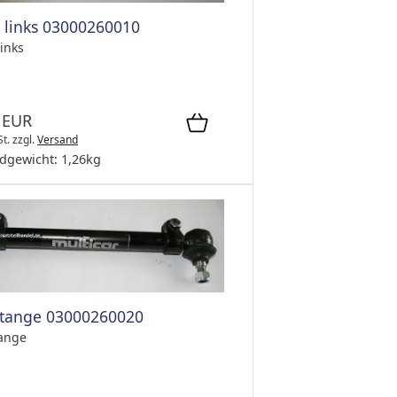
 links 03000260010
inks
 EUR
St.
zzgl.
Versand
dgewicht:
1,26
kg
tange 03000260020
ange