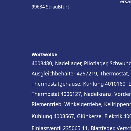
ersa
99634 Straußfurt
Wortwolke
4008480, Nadellager, Pilotlager, Schwun
Ausgleichbehälter
4267219, Thermostat,
Thermostatgehäuse, Kühlung
4010160, E
Thermostat
4006127, Nadelkranz, Vorder
Riementrieb, Winkelgetriebe, Keilrippe
Kühlung
4008567, Glühkerze, Elektrik
400
Einlassventil
235065.11, Blattfeder, Versc