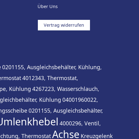
Über Uns
Vertrag widerrufen
e
0201155, Ausgleichsbehälter, Kühlung,
ermostat
4012343, Thermostat,
pe, Kühlung
4267223, Wasserschlauch,
gleichbehälter, Kühlung
04001960022,
ngsscheibe
0201155, Ausgleichsbehälter,
Umlenkhebel
4000296, Ventil,
Achse
ichtung, Thermostat
Kreuzgelenk