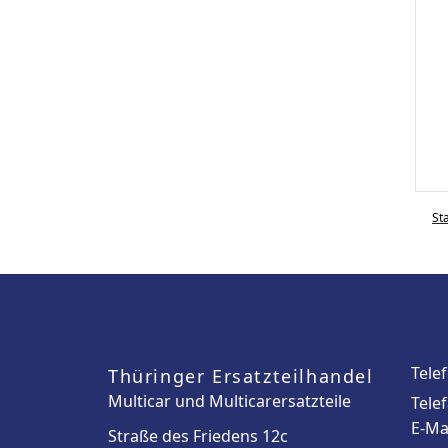
St
Tele
Thüringer Ersatzteilhandel
Multicar und Multicarersatzteile
Tele
E-Ma
Straße des Friedens 12c