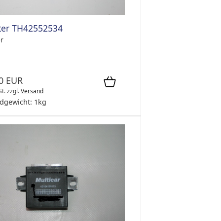
ter TH42552534
er
0 EUR
St.
zzgl.
Versand
dgewicht:
1
kg