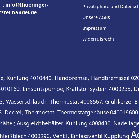
il:
info@thueringer-
Privatsphäre und Datensc
tzteilhandel.de
Unsere AGBs
Impressum
Widerrufsrecht
se, Kühlung
4010440, Handbremse, Handbremsseil
02
4010160, Einspritzpumpe, Kraftstoffsystem
4000235, D
3, Wasserschlauch, Thermostat
4008567, Glühkerze, El
, Deckel, Thermostat, Thermostatgehäuse
0400196002
älter, Ausgleichbehälter, Kühlung
4008480, Nadellage
A
chleißblech
4000296, Ventil, Einlassventil
Kupplung