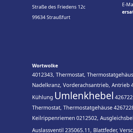
E-Ma
Straße des Friedens 12c
ersa
99634 Straußfurt
Wortwolke
4012343, Thermostat, Thermostatgehäu
Nadelkranz, Vorderachsantrieb, Antrieb
Umlenkhebel
Kühlung
426722
Thermostat, Thermostatgehäuse
4267228
Keilrippenriemen
0212502, Ausgleichsbeh
Auslassventil
235065.11, Blattfeder, Vers