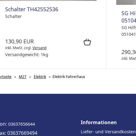
Schalter TH42552536
SG Hi
Schalter
05104
SG Hil
051041
130,90 EUR
inkl. MwSt.
zzgl.
Versand
290,3
Versandgewicht:
1
kg
inkl. Mw
artseite
»
M27
»
Elektrik
»
Elektrik Fahrerhaus
Informationen
fon:
03637656644
Liefer- und Versandkosten
fax: 03637669494