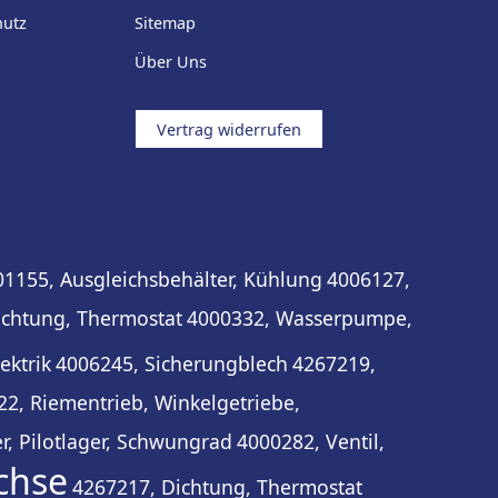
hutz
Sitemap
Über Uns
Vertrag widerrufen
01155, Ausgleichsbehälter, Kühlung
4006127,
ichtung, Thermostat
4000332, Wasserpumpe,
ektrik
4006245, Sicherungblech
4267219,
2, Riementrieb, Winkelgetriebe,
r, Pilotlager, Schwungrad
4000282, Ventil,
chse
4267217, Dichtung, Thermostat