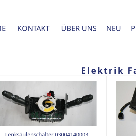
E
KONTAKT
ÜBER UNS
NEU
P
Elektrik 
Lenksäulenschalter 03004140003