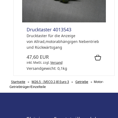
Drucktaster 4013543
Drucktaster für die Anzeige
von
Allrad,motorabhängigen Nebentrieb
und Rückwärtsgang
47,60 EUR
inkl. MwSt.
zzgl.
Versand
Versandgewicht:
0,1
kg
Startseite
»
M26.5 - IVECO 2,8l Euro 3
»
Getriebe
»
Motor-
Getriebträger/Einzelteile