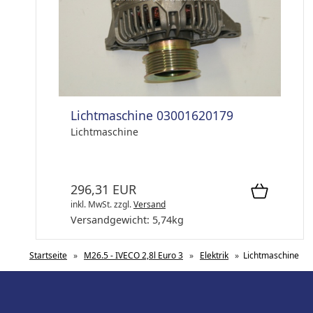
Lichtmaschine 03001620179
Lichtmaschine
296,31 EUR
inkl. MwSt.
zzgl.
Versand
Versandgewicht:
5,74
kg
Startseite
»
M26.5 - IVECO 2,8l Euro 3
»
Elektrik
»
Lichtmaschine