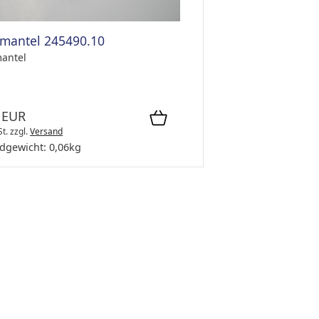
mantel 245490.10
antel
 EUR
St.
zzgl.
Versand
dgewicht:
0,06
kg