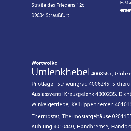
E-Ma
Straße des Friedens 12c
ersa
99634 Straußfurt
Wortwolke
Umlenkhebel
4008567, Glühker
Pilotlager, Schwungrad
4006245, Sicher
Auslassventil
Kreuzgelenk
4000235, Dich
Winkelgetriebe, Keilrippenriemen
401016
Thermostat, Thermostatgehäuse
0201155
Kühlung
4010440, Handbremse, Handbr