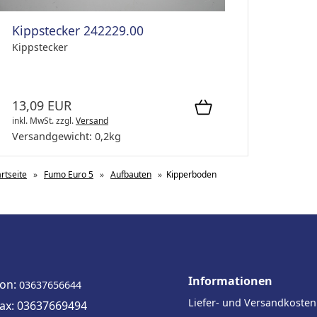
Kippstecker 242229.00
Kippstecker
13,09 EUR
inkl. MwSt.
zzgl.
Versand
Versandgewicht:
0,2
kg
artseite
»
Fumo Euro 5
»
Aufbauten
»
Kipperboden
Informationen
fon:
03637656644
Liefer- und Versandkosten
fax: 03637669494