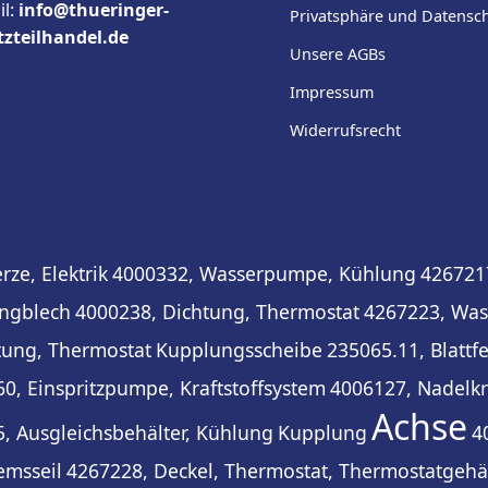
il:
info@thueringer-
Privatsphäre und Datensc
tzteilhandel.de
Unsere AGBs
Impressum
Widerrufsrecht
ze, Elektrik
4000332, Wasserpumpe, Kühlung
426721
ungblech
4000238, Dichtung, Thermostat
4267223, Was
tung, Thermostat
Kupplungsscheibe
235065.11, Blattf
0, Einspritzpumpe, Kraftstoffsystem
4006127, Nadelkr
Achse
, Ausgleichsbehälter, Kühlung
Kupplung
4
emsseil
4267228, Deckel, Thermostat, Thermostatgeh