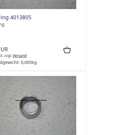
ring 4013805
ing
EUR
St.
zzgl.
Versand
dgewicht:
0,005
kg