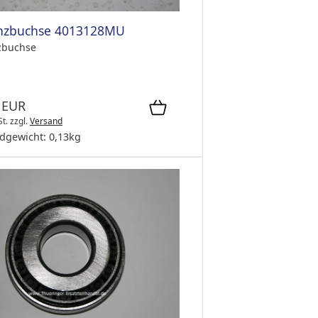
anzbuchse 4013128MU
zbuchse
 EUR
St.
zzgl.
Versand
dgewicht:
0,13
kg