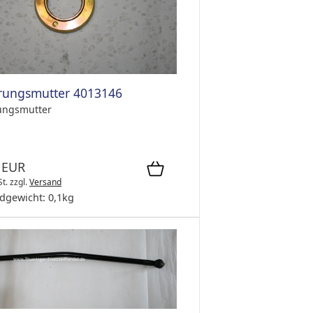
rungsmutter 4013146
ungsmutter
 EUR
St.
zzgl.
Versand
dgewicht:
0,1
kg