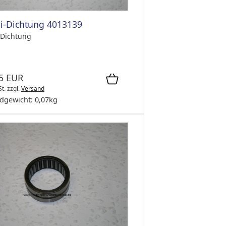
-Dichtung 4013139
Dichtung
5 EUR
St.
zzgl.
Versand
dgewicht:
0,07
kg