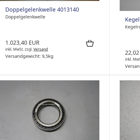
Doppelgelenkwelle 4013140
Doppelgelenkwelle
Kegel
Kegelr
1.023,40 EUR
inkl. MwSt.
zzgl.
Versand
22,02
Versandgewicht:
9,5
kg
inkl. Mw
Versan