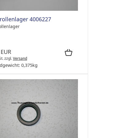
rollenlager 4006227
ollenlager
 EUR
St.
zzgl.
Versand
dgewicht:
0,375
kg