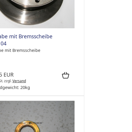
be mit Bremsscheibe
104
e mit Bremsscheibe
5 EUR
St.
zzgl.
Versand
dgewicht:
20
kg