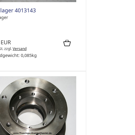
lager 4013143
ager
 EUR
St.
zzgl.
Versand
dgewicht:
0,085
kg