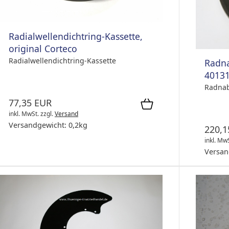
Radialwellendichtring-Kassette,
original Corteco
Radialwellendichtring-Kassette
Radna
4013
Radnab
77,35 EUR
inkl. MwSt.
zzgl.
Versand
Versandgewicht:
0,2
kg
220,1
inkl. Mw
Versan