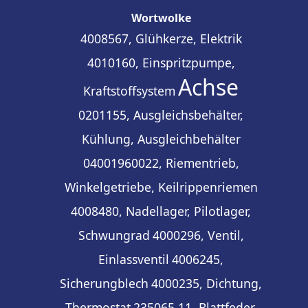
Wortwolke
4008567, Glühkerze, Elektrik
4010160, Einspritzpumpe,
Achse
Kraftstoffsystem
0201155, Ausgleichsbehälter,
Kühlung, Ausgleichbehälter
04001960022, Riementrieb,
Winkelgetriebe, Keilrippenriemen
4008480, Nadellager, Pilotlager,
Schwungrad
4000296, Ventil,
Einlassventil
4006245,
Sicherungblech
4000235, Dichtung,
Thermostat
235065.11, Blattfeder,