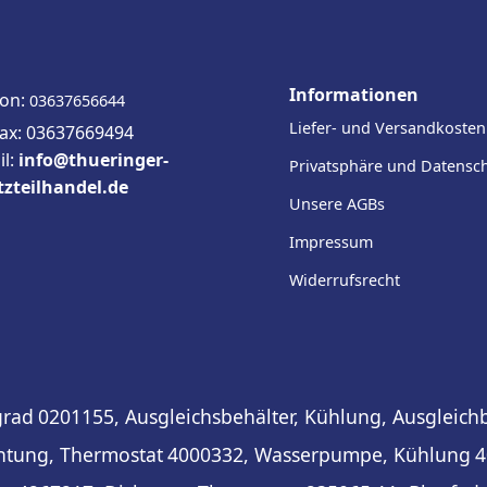
Informationen
fon:
03637656644
Liefer- und Versandkosten
fax: 03637669494
il:
info@thueringer-
Privatsphäre und Datensc
tzteilhandel.de
Unsere AGBs
Impressum
Widerrufsrecht
grad
0201155, Ausgleichsbehälter, Kühlung, Ausgleich
htung, Thermostat
4000332, Wasserpumpe, Kühlung
4