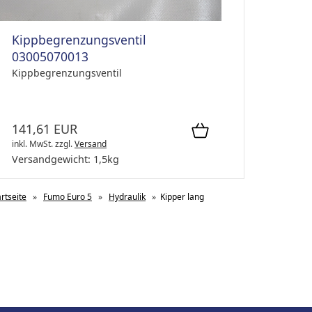
Kippbegrenzungsventil
03005070013
Kippbegrenzungsventil
141,61 EUR
inkl. MwSt.
zzgl.
Versand
Versandgewicht:
1,5
kg
artseite
»
Fumo Euro 5
»
Hydraulik
»
Kipper lang