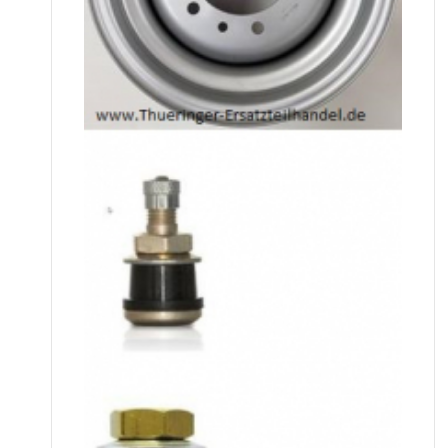
Scheibenrad, Felge, 10LBx15H2
6/161/205/ ET 60, 760065.03
Scheibenrad, Felge, 10LBx15H2
6/161/205/ ET 60, 760065.03, auf Wunsch
Incl. Ventil und Ventillochstopfen
auch
gegen einen Aufpreis von 10,00 Euro
netto
198,06 EUR
inkl. MwSt.
zzgl.
Versand