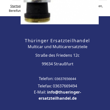
Startseite
»
M26.5 - IVECO 2,8l Euro 3
»
Vorderachse
»
Felgen,
Bereifung
Thüringer Ersatzteilhandel
Multicar und Multicarersatzteile
Straße des Friedens 12c
99634 Straußfurt
Telefon:
03637656644
Telefax: 03637669494
E-Mail:
info@thueringer-
ersatzteilhandel.de