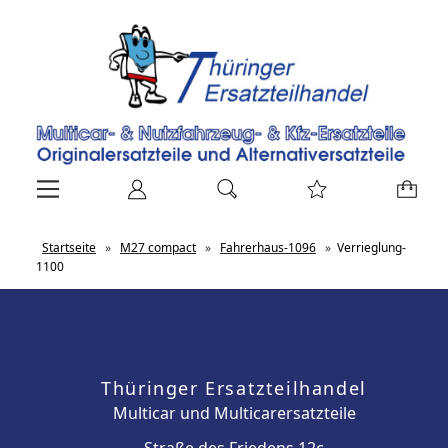
Startseite
»
M27 compact
»
Fahrerhaus-1096
»
Verrieglung-
1100
Thüringer Ersatzteilhandel
Multicar und Multicarersatzteile
Straße des Friedens 12c