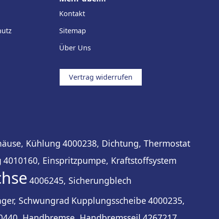
Kontakt
hutz
Sitemap
Über Uns
Vertrag widerrufen
häuse, Kühlung
4000238, Dichtung, Thermostat
g
4010160, Einspritzpumpe, Kraftstoffsystem
chse
4006245, Sicherungblech
lager, Schwungrad
Kupplungsscheibe
4000235,
0440, Handbremse, Handbremsseil
4267217,