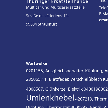
Tele
Thüringer Ersatzteilhandel
Multicar und Multicarersatzteile
Tele
E-Ma
Straße des Friedens 12c
ersa
99634 Straußfurt
Wortwolke
0201155, Ausgleichsbehälter, Kühlung, A
235065.11, Blattfeder, Verschleißblech
Ku
4008567, Glühkerze, Elektrik
04001960022
Umlenkhebel
4267219, Therm
Dichtung, Thermostat
4000282, Ventil, A