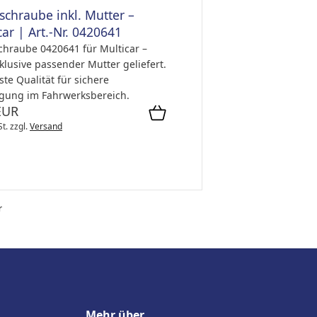
schraube inkl. Mutter –
car | Art.-Nr. 0420641
chraube 0420641 für Multicar –
klusive passender Mutter geliefert.
te Qualität für sichere
igung im Fahrwerksbereich.
EUR
St.
zzgl.
Versand
r
Mehr über...