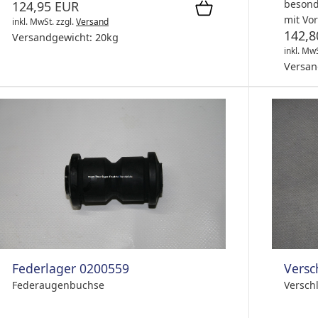
besond
124,95 EUR
mit Vo
inkl. MwSt.
zzgl.
Versand
142,8
Versandgewicht:
20
kg
inkl. Mw
Versan
Federlager 0200559
Versc
Federaugenbuchse
Verschl