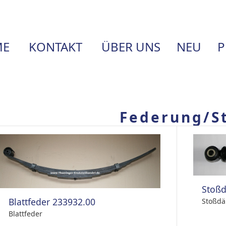
E
KONTAKT
ÜBER UNS
NEU
P
Federung/S
Stoß
Blattfeder 233932.00
Stoßdä
Blattfeder