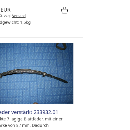
 EUR
St.
zzgl.
Versand
dgewicht:
1,5
kg
feder verstärkt 233932.01
kte 7 lagige Blattfeder, mit einer
tärke von 8,1mm. Dadurch