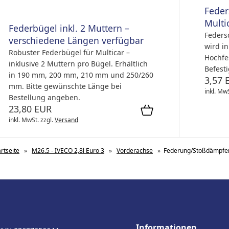
Feder
Multi
Federbügel inkl. 2 Muttern –
Feders
verschiedene Längen verfügbar
wird in
Robuster Federbügel für Multicar –
Hochfes
inklusive 2 Muttern pro Bügel. Erhältlich
Befest
in 190 mm, 200 mm, 210 mm und 250/260
3,57 
mm. Bitte gewünschte Länge bei
inkl. Mw
Bestellung angeben.
23,80 EUR
inkl. MwSt.
zzgl.
Versand
artseite
»
M26.5 - IVECO 2,8l Euro 3
»
Vorderachse
»
Federung/Stoßdämpfe
Informationen