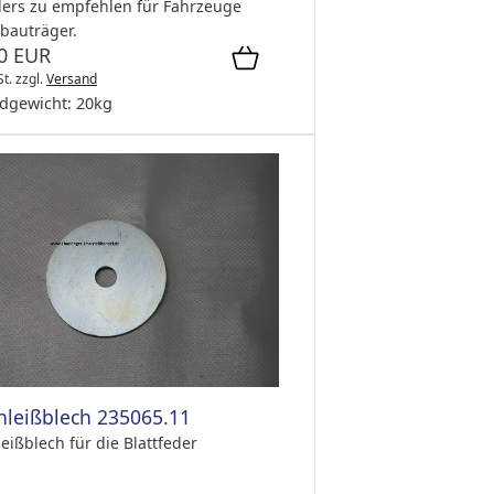
ers zu empfehlen für Fahrzeuge
rbauträger.
0 EUR
St.
zzgl.
Versand
dgewicht:
20
kg
hleißblech 235065.11
eißblech für die Blattfeder