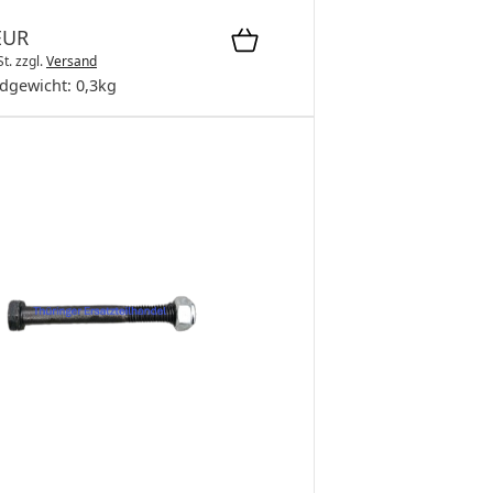
EUR
St.
zzgl.
Versand
dgewicht:
0,3
kg