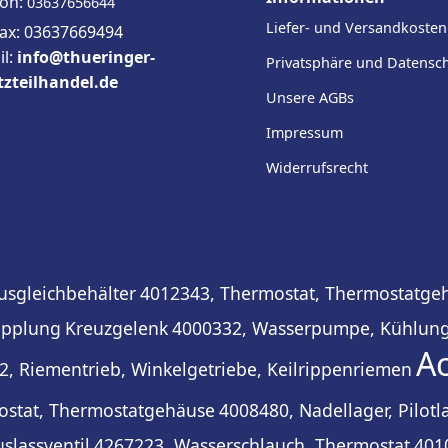
fon:
03637656644
Liefer- und Versandkosten
fax: 03637669494
il:
info@thueringer-
Privatsphäre und Datensc
tzteilhandel.de
Unsere AGBs
Impressum
Widerrufsrecht
usgleichbehälter
4012343, Thermostat, Thermostatge
pplung
Kreuzgelenk
4000332, Wasserpumpe, Kühlun
A
, Riementrieb, Winkelgetriebe, Keilrippenriemen
ostat, Thermostatgehäuse
4008480, Nadellager, Pilot
uslassventil
4267223, Wasserschlauch, Thermostat
401