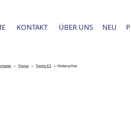
E
KONTAKT
ÜBER UNS
NEU
P
artseite
»
Tremo
»
Tremo E3
»
Hinterachse