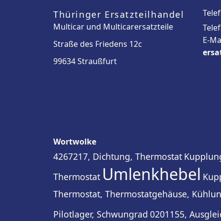
Tele
Thüringer Ersatzteilhandel
Multicar und Multicarersatzteile
Tele
E-Ma
Straße des Friedens 12c
ersa
99634 Straußfurt
Wortwolke
4267217, Dichtung, Thermostat
Kupplun
Umlenkhebel
Thermostat
Kup
Thermostat, Thermostatgehäuse, Kühlu
Pilotlager, Schwungrad
0201155, Ausglei