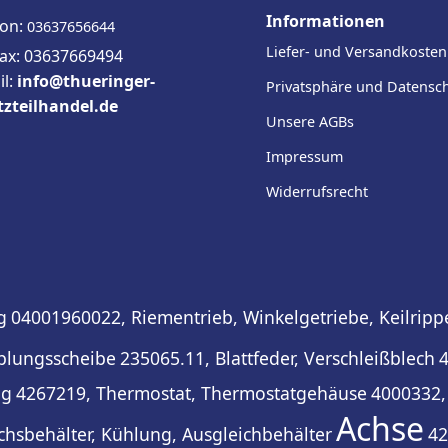
Informationen
fon:
03637656644
Liefer- und Versandkosten
fax: 03637669494
il:
info@thueringer-
Privatsphäre und Datensc
tzteilhandel.de
Unsere AGBs
Impressum
Widerrufsrecht
g
04001960022, Riementrieb, Winkelgetriebe, Keilrip
plungsscheibe
235065.11, Blattfeder, Verschleißblech
4
ng
4267219, Thermostat, Thermostatgehäuse
4000332,
Achse
chsbehälter, Kühlung, Ausgleichbehälter
42