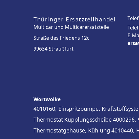
Tele
Thüringer Ersatzteilhandel
Multicar und Multicarersatzteile
Tele
E-Ma
Straße des Friedens 12c
ersa
99634 Straußfurt
Wortwolke
4010160, Einspritzpumpe, Kraftstoffsyst
Thermostat
Kupplungsscheibe
4000296, V
Thermostatgehäuse, Kühlung
4010440, 