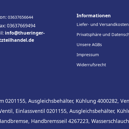
Informationen
fon:
03637656644
Liefer- und Versandkosten
fax: 03637669494
il:
info@thueringer-
Privatsphäre und Datensc
tzteilhandel.de
Unsere AGBs
Impressum
Widerrufsrecht
em
0201155, Ausgleichsbehälter, Kühlung
4000282, Vent
entil, Einlassventil
0201155, Ausgleichsbehälter, Kühl
Handbremse, Handbremsseil
4267223, Wasserschlauch