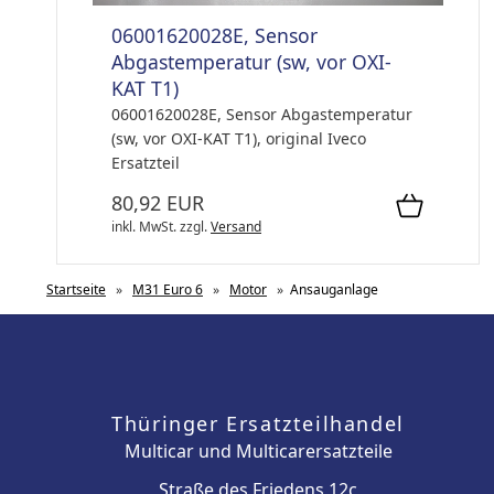
06001620028E, Sensor
Abgastemperatur (sw, vor OXI-
KAT T1)
06001620028E, Sensor Abgastemperatur
(sw, vor OXI-KAT T1), original Iveco
Ersatzteil
80,92 EUR
inkl. MwSt.
zzgl.
Versand
Startseite
»
M31 Euro 6
»
Motor
»
Ansauganlage
Thüringer Ersatzteilhandel
Multicar und Multicarersatzteile
Straße des Friedens 12c