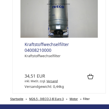
Kraftstoffwechselfilter
04008210000
Kraftstoffwechselfilter
34,51 EUR
inkl. MwSt.
zzgl.
Versand
Versandgewicht:
0,44
kg
Startseite
»
M26.5 - IVECO 2,8l Euro 3
»
Motor
»
Filter