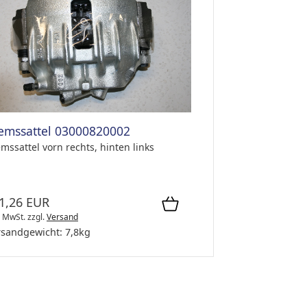
emssattel 03000820002
mssattel vorn rechts, hinten links
1,26 EUR
. MwSt.
zzgl.
Versand
rsandgewicht:
7,8
kg