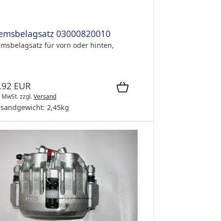
emsbelagsatz 03000820010
msbelagsatz für vorn oder hinten,
,92 EUR
. MwSt.
zzgl.
Versand
rsandgewicht:
2,45
kg