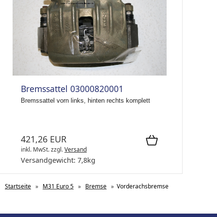
Bremssattel 03000820001
Bremssattel vorn links, hinten rechts komplett
421,26 EUR
inkl. MwSt.
zzgl.
Versand
Versandgewicht:
7,8
kg
Startseite
»
M31 Euro 5
»
Bremse
»
Vorderachsbremse