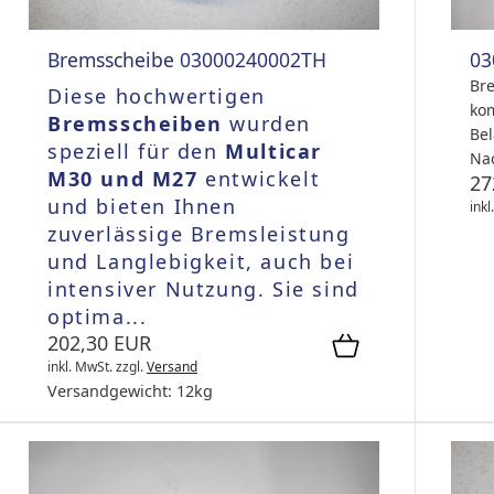
03
Bremsscheibe 03000240002TH
Bre
Diese hochwertigen
kom
Bremsscheiben
wurden
Bel
speziell für den
Multicar
Nac
M30 und M27
entwickelt
27
und bieten Ihnen
inkl
zuverlässige Bremsleistung
und Langlebigkeit, auch bei
intensiver Nutzung. Sie sind
optima...
202,30 EUR
inkl. MwSt.
zzgl.
Versand
Versandgewicht:
12
kg