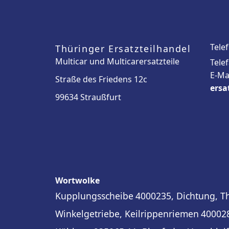
Tele
Thüringer Ersatzteilhandel
Multicar und Multicarersatzteile
Tele
E-Ma
Straße des Friedens 12c
ersa
99634 Straußfurt
Wortwolke
Kupplungsscheibe
4000235, Dichtung, T
Winkelgetriebe, Keilrippenriemen
400028