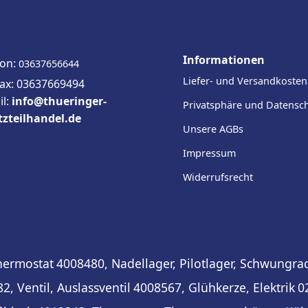
Informationen
fon:
03637656644
Liefer- und Versandkosten
fax: 03637669494
il:
info@thueringer-
Privatsphäre und Datensc
tzteilhandel.de
Unsere AGBs
Impressum
Widerrufsrecht
hermostat
4008480, Nadellager, Pilotlager, Schwungra
2, Ventil, Auslassventil
4008567, Glühkerze, Elektrik
0