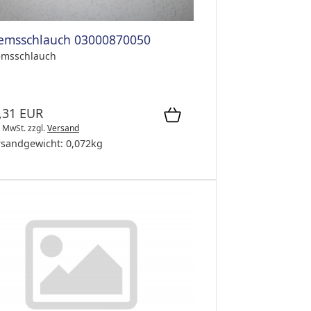
emsschlauch 03000870050
emsschlauch
,31 EUR
. MwSt.
zzgl.
Versand
rsandgewicht:
0,072
kg