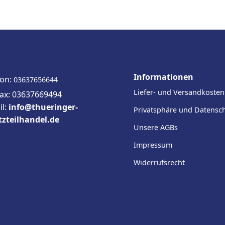
Informationen
fon:
03637656644
Liefer- und Versandkosten
fax: 03637669494
il:
info@thueringer-
Privatsphäre und Datensc
tzteilhandel.de
Unsere AGBs
Impressum
Widerrufsrecht