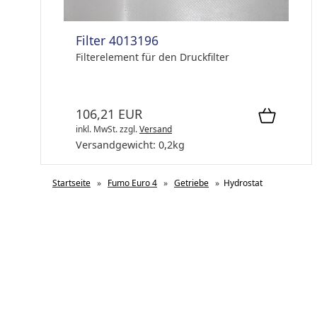
Filter 4013196
Filterelement für den Druckfilter
106,21 EUR
inkl. MwSt.
zzgl.
Versand
Versandgewicht:
0,2
kg
Startseite
»
Fumo Euro 4
»
Getriebe
»
Hydrostat