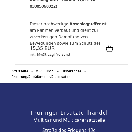
03005060022)
Dieser hochwertige
Anschlagpuffer
ist
am Rahmen verbaut und dient zur
zuverlässigen Dämpfung von
Bewegungen sowie zum Schutz des
15,35 EUR
Fahrgestells und ang...
inkl. MwSt.
zzgl.
Versand
Startseite
»
M31 Euro 5
»
Hinterachse
»
Federung/Stoßdämpfer/Stabilisator
Thüringer Ersatzteilhandel
Multicar und Multicarersatzteile
Straße des Friedens 12c