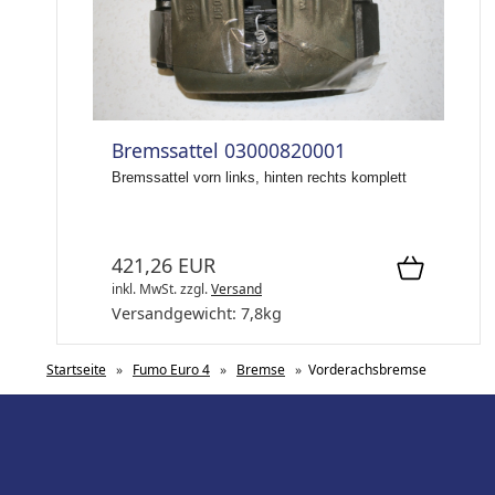
Bremssattel 03000820001
Bremssattel vorn links, hinten rechts komplett
421,26 EUR
inkl. MwSt.
zzgl.
Versand
Versandgewicht:
7,8
kg
Startseite
»
Fumo Euro 4
»
Bremse
»
Vorderachsbremse