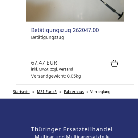
Betätigungszug 262047.00
Betätigungszug
67,47 EUR
inkl. MwSt.
zzgl.
Versand
Versandgewicht:
0,05
kg
Startseite
»
M31 Euro 5
»
Fahrerhaus
»
Verrieglung
Thüringer Ersatzteilhandel
Multicar und Multicarersatzteile