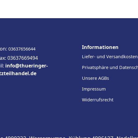
Informationen
fon:
03637656644
Liefer- und Versandkosten
fax: 03637669494
il:
info@thueringer-
Privatsphäre und Datensc
tzteilhandel.de
Unsere AGBs
Impressum
Widerrufsrecht