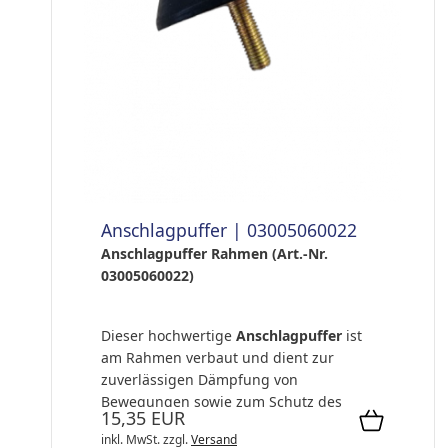
Anschlagpuffer | 03005060022
Anschlagpuffer Rahmen (Art.-Nr.
03005060022)
Dieser hochwertige
Anschlagpuffer
ist
am Rahmen verbaut und dient zur
zuverlässigen Dämpfung von
Bewegungen sowie zum Schutz des
15,35 EUR
Fahrgestells und ang...
inkl. MwSt.
zzgl.
Versand