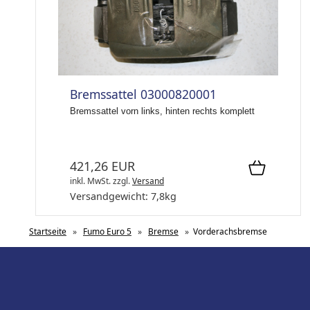
Bremssattel 03000820001
Bremssattel vorn links, hinten rechts komplett
421,26 EUR
inkl. MwSt.
zzgl.
Versand
Versandgewicht:
7,8
kg
Startseite
»
Fumo Euro 5
»
Bremse
»
Vorderachsbremse