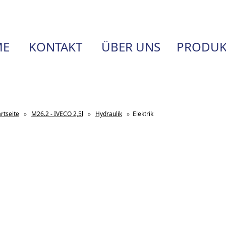
E
KONTAKT
ÜBER UNS
PRODUK
artseite
»
M26.2 - IVECO 2,5l
»
Hydraulik
»
Elektrik