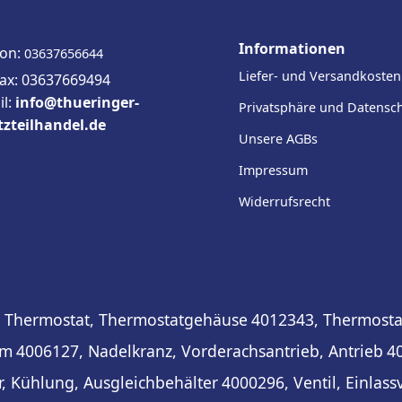
Informationen
fon:
03637656644
Liefer- und Versandkosten
fax: 03637669494
il:
info@thueringer-
Privatsphäre und Datensc
tzteilhandel.de
Unsere AGBs
Impressum
Widerrufsrecht
 Thermostat, Thermostatgehäuse
4012343, Thermosta
em
4006127, Nadelkranz, Vorderachsantrieb, Antrieb
40
r, Kühlung, Ausgleichbehälter
4000296, Ventil, Einlassv