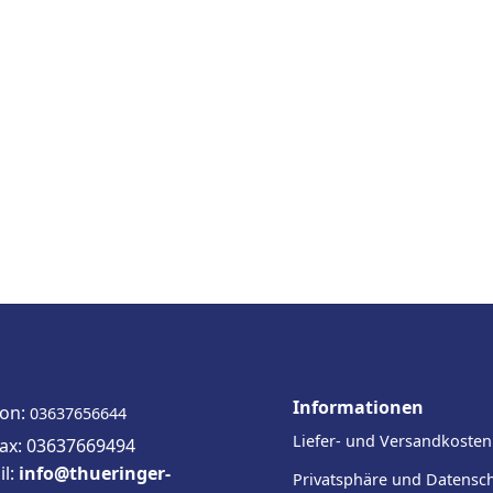
Informationen
fon:
03637656644
Liefer- und Versandkosten
fax: 03637669494
il:
info@thueringer-
Privatsphäre und Datensc