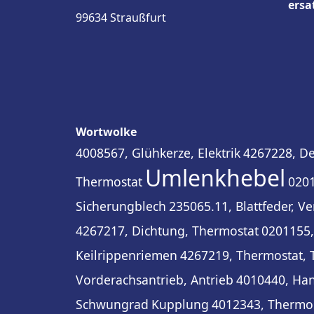
ersa
99634 Straußfurt
Wortwolke
4008567, Glühkerze, Elektrik
4267228, De
Umlenkhebel
Thermostat
0201
Sicherungblech
235065.11, Blattfeder, V
4267217, Dichtung, Thermostat
0201155,
Keilrippenriemen
4267219, Thermostat,
Vorderachsantrieb, Antrieb
4010440, Ha
Schwungrad
Kupplung
4012343, Thermo