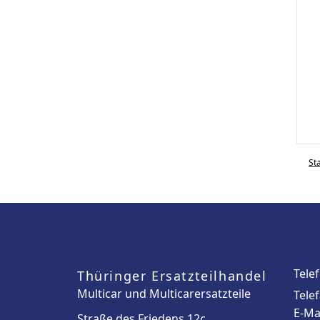
St
Tele
Thüringer Ersatzteilhandel
Multicar und Multicarersatzteile
Tele
E-Ma
Straße des Friedens 12c