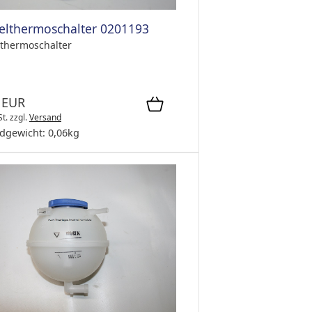
lthermoschalter 0201193
thermoschalter
 EUR
St.
zzgl.
Versand
dgewicht:
0,06
kg