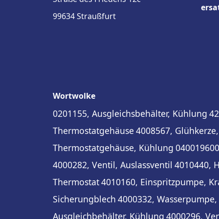
ersa
99634 Straußfurt
Wortwolke
0201155, Ausgleichsbehälter, Kühlung
42
Thermostatgehäuse
4008567, Glühkerze, 
Thermostatgehäuse, Kühlung
0400196002
4000282, Ventil, Auslassventil
4010440, 
Thermostat
4010160, Einspritzpumpe, Kr
Sicherungblech
4000332, Wasserpumpe,
Ausgleichbehälter, Kühlung
4000296, Vent