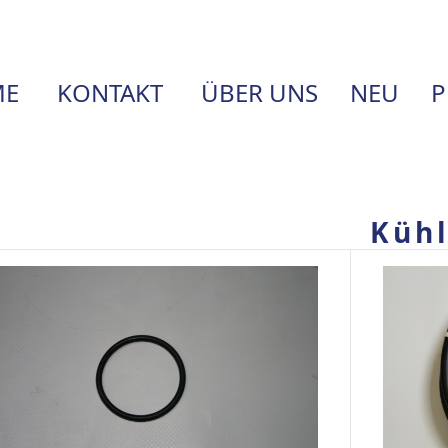
E
KONTAKT
ÜBER UNS
NEU
P
Küh