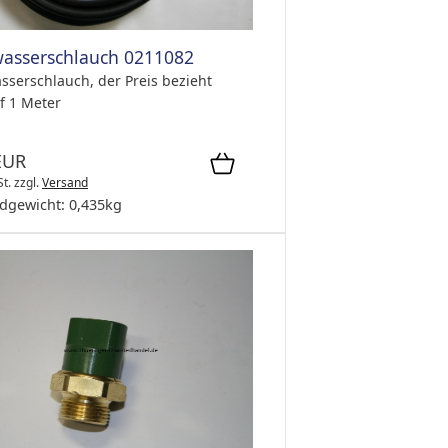
asserschlauch 0211082
sserschlauch, der Preis bezieht
f 1 Meter
EUR
St.
zzgl.
Versand
dgewicht:
0,435
kg