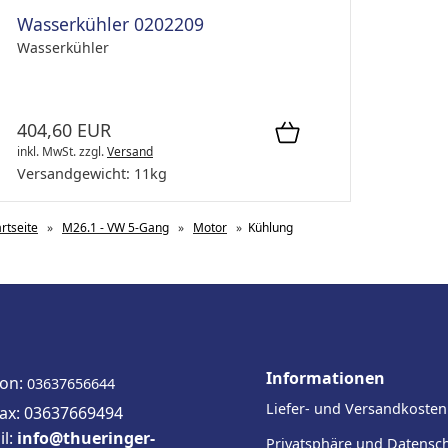
Wasserkühler 0202209
Wasserkühler
404,60 EUR
inkl. MwSt.
zzgl.
Versand
Versandgewicht:
11
kg
artseite
»
M26.1 - VW 5-Gang
»
Motor
»
Kühlung
Informationen
fon:
03637656644
Liefer- und Versandkosten
fax: 03637669494
il:
info@thueringer-
Privatsphäre und Datensc