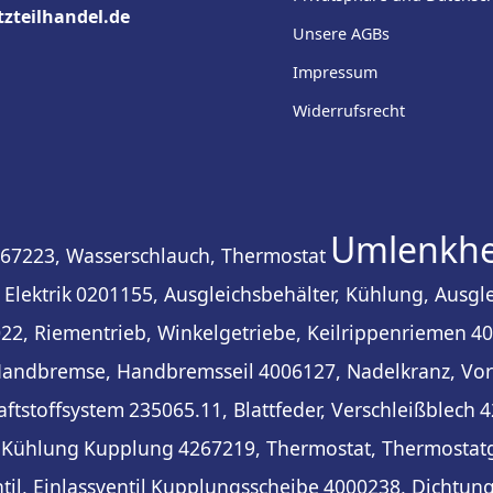
tzteilhandel.de
Unsere AGBs
Impressum
Widerrufsrecht
Umlenkhe
67223, Wasserschlauch, Thermostat
Elektrik
0201155, Ausgleichsbehälter, Kühlung, Ausgl
2, Riementrieb, Winkelgetriebe, Keilrippenriemen
40
Handbremse, Handbremsseil
4006127, Nadelkranz, Vor
aftstoffsystem
235065.11, Blattfeder, Verschleißblech
4
 Kühlung
Kupplung
4267219, Thermostat, Thermosta
il, Einlassventil
Kupplungsscheibe
4000238, Dichtung