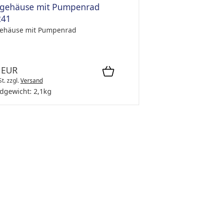
rgehäuse mit Pumpenrad
241
ehäuse mit Pumpenrad
 EUR
St.
zzgl.
Versand
dgewicht:
2,1
kg