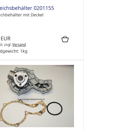
eichsbehälter 0201155
ichbehälter mit Deckel
 EUR
St.
zzgl.
Versand
dgewicht:
1
kg