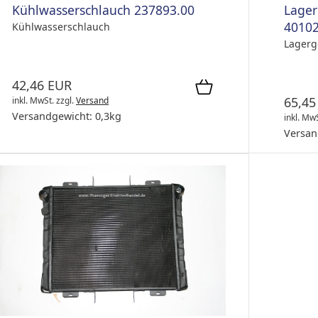
Kühlwasserschlauch 237893.00
Lage
4010
Kühlwasserschlauch
Lagerg
42,46 EUR
65,45
inkl. MwSt.
zzgl.
Versand
Versandgewicht:
0,3
kg
inkl. Mw
Versan