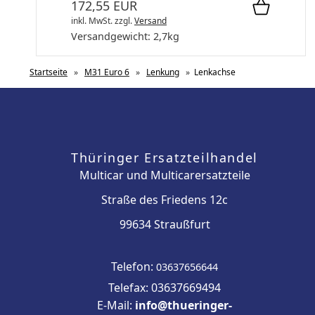
172,55 EUR
inkl. MwSt.
zzgl.
Versand
Versandgewicht:
2,7
kg
Startseite
»
M31 Euro 6
»
Lenkung
»
Lenkachse
Thüringer Ersatzteilhandel
Multicar und Multicarersatzteile
Straße des Friedens 12c
99634 Straußfurt
Telefon:
03637656644
Telefax: 03637669494
E-Mail:
info@thueringer-