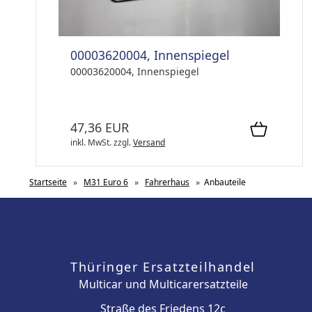
00003620004, Innenspiegel
00003620004, Innenspiegel
47,36 EUR
inkl. MwSt.
zzgl.
Versand
Startseite
»
M31 Euro 6
»
Fahrerhaus
»
Anbauteile
Thüringer Ersatzteilhandel
Multicar und Multicarersatzteile
Straße des Friedens 12c