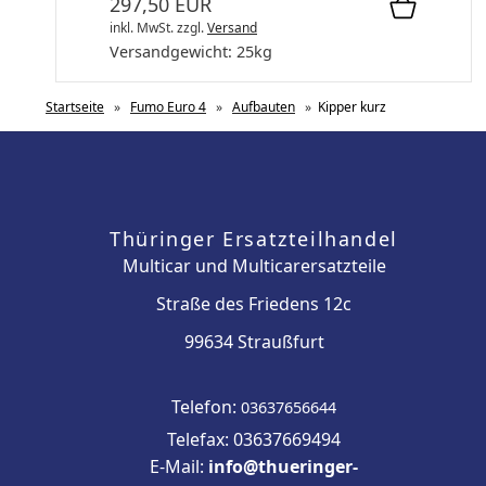
297,50 EUR
inkl. MwSt.
zzgl.
Versand
Versandgewicht:
25
kg
Startseite
»
Fumo Euro 4
»
Aufbauten
»
Kipper kurz
Thüringer Ersatzteilhandel
Multicar und Multicarersatzteile
Straße des Friedens 12c
99634 Straußfurt
Telefon:
03637656644
Telefax: 03637669494
E-Mail:
info@thueringer-