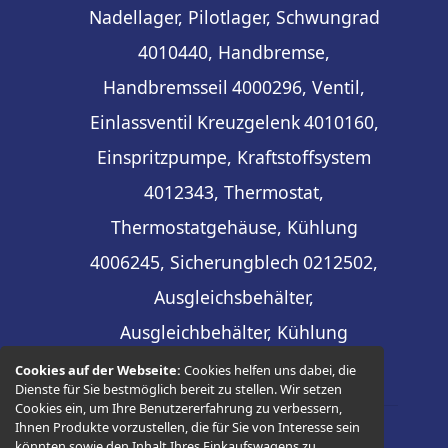
Nadellager, Pilotlager, Schwungrad
4010440, Handbremse,
Handbremsseil
4000296, Ventil,
Einlassventil
Kreuzgelenk
4010160,
Einspritzpumpe, Kraftstoffsystem
4012343, Thermostat,
Thermostatgehäuse, Kühlung
4006245, Sicherungblech
0212502,
Ausgleichsbehälter,
Ausgleichbehälter, Kühlung
Cookies auf der Webseite:
Cookies helfen uns dabei, die
Dienste für Sie bestmöglich bereit zu stellen. Wir setzen
Cookies ein, um Ihre Benutzererfahrung zu verbessern,
Ihnen Produkte vorzustellen, die für Sie von Interesse sein
könnten sowie den Inhalt Ihres Einkaufswagens zu