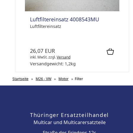
Luftfiltereinsatz 4008543MU
Luftfiltereinsatz
26,07 EUR
inkl. MwSt.
zzgl.
Versand
Versandgewicht:
1,2
kg
Startseite
»
M26 - VW
»
Motor
»
Filter
Thüringer Ersatzteilhandel
Multicar und Multicarersatzteile
Straße des Friedens 12c