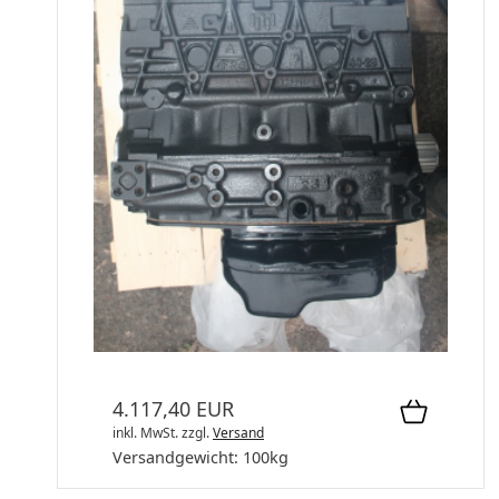
Rumpfmotor 261610.00RM
Rumpfmotor neu
4.117,40 EUR
inkl. MwSt.
zzgl.
Versand
Versandgewicht:
100
kg