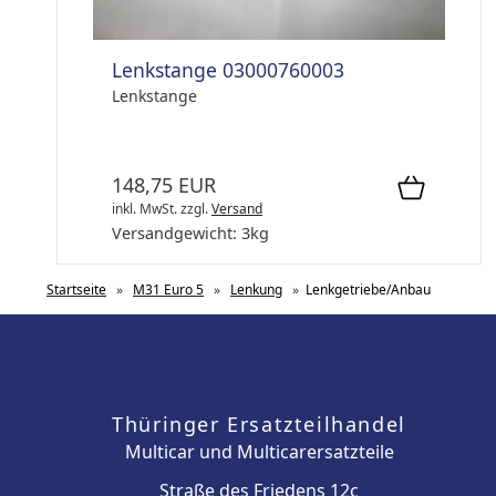
Lenkstange 03000760003
Lenkstange
148,75 EUR
inkl. MwSt.
zzgl.
Versand
Versandgewicht:
3
kg
Startseite
»
M31 Euro 5
»
Lenkung
»
Lenkgetriebe/Anbau
Thüringer Ersatzteilhandel
Multicar und Multicarersatzteile
Straße des Friedens 12c