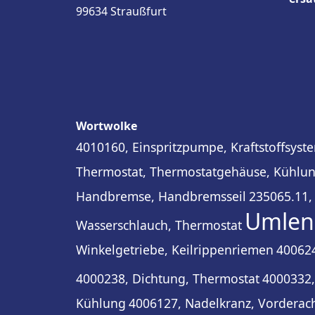
99634 Straußfurt
Wortwolke
4010160, Einspritzpumpe, Kraftstoffsyst
Thermostat, Thermostatgehäuse, Kühlu
Handbremse, Handbremsseil
235065.11, 
Umlen
Wasserschlauch, Thermostat
Winkelgetriebe, Keilrippenriemen
400624
4000238, Dichtung, Thermostat
4000332
Kühlung
4006127, Nadelkranz, Vorderach