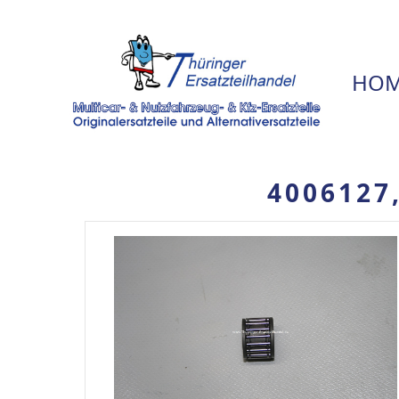
HOM
4006127