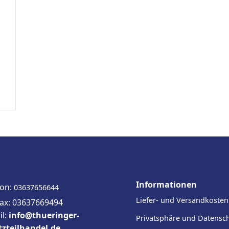
Informationen
fon:
03637656644
Liefer- und Versandkosten
fax: 03637669494
il:
info@thueringer-
Privatsphäre und Datensc
tzteilhandel.de