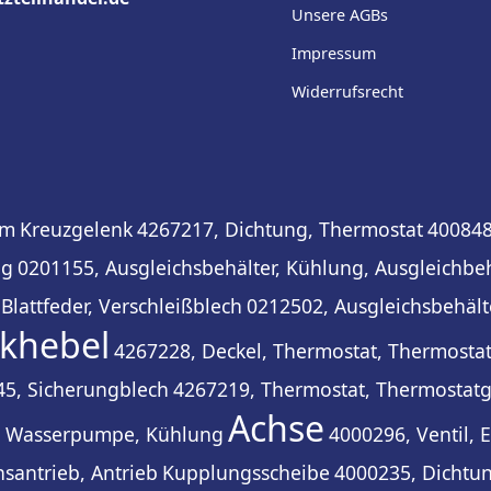
Unsere AGBs
Impressum
Widerrufsrecht
em
Kreuzgelenk
4267217, Dichtung, Thermostat
400848
ng
0201155, Ausgleichsbehälter, Kühlung, Ausgleichbe
Blattfeder, Verschleißblech
0212502, Ausgleichsbehält
khebel
4267228, Deckel, Thermostat, Thermosta
5, Sicherungblech
4267219, Thermostat, Thermostat
Achse
, Wasserpumpe, Kühlung
4000296, Ventil, E
santrieb, Antrieb
Kupplungsscheibe
4000235, Dichtu