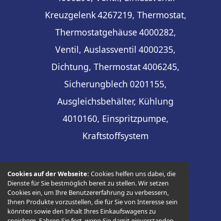
Kreuzgelenk
4267219, Thermostat,
Thermostatgehäuse
4000282,
Ventil, Auslassventil
4000235,
Dichtung, Thermostat
4006245,
Sicherungblech
0201155,
Ausgleichsbehälter, Kühlung
4010160, Einspritzpumpe,
Kraftstoffsystem
Cookies auf der Webseite:
Cookies helfen uns dabei, die
Dienste für Sie bestmöglich bereit zu stellen. Wir setzen
Cookies ein, um Ihre Benutzererfahrung zu verbessern,
© 2026 -
Thüringer Ersatzteilhandel
Ihnen Produkte vorzustellen, die für Sie von Interesse sein
könnten sowie den Inhalt Ihres Einkaufswagens zu
speichern. Fahren Sie fort, wenn Sie damit einverstanden