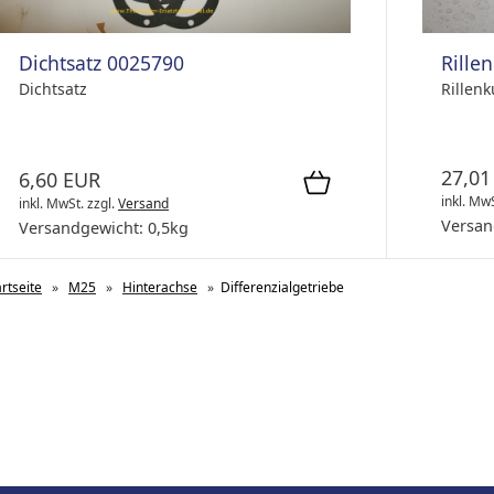
Rille
Dichtsatz 0025790
Rillen
Dichtsatz
27,01
6,60 EUR
inkl. Mw
inkl. MwSt.
zzgl.
Versand
Versan
Versandgewicht:
0,5
kg
artseite
»
M25
»
Hinterachse
»
Differenzialgetriebe