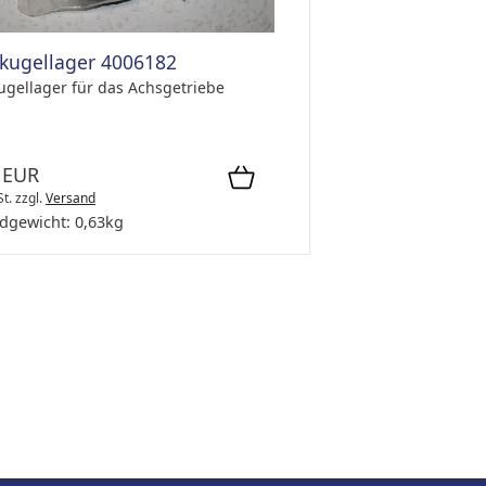
nkugellager 4006182
kugellager für das Achsgetriebe
 EUR
St.
zzgl.
Versand
dgewicht:
0,63
kg