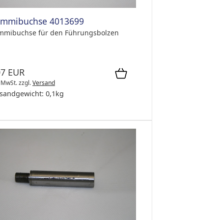
mmibuchse 4013699
mibuchse für den Führungsbolzen
07 EUR
. MwSt.
zzgl.
Versand
sandgewicht:
0,1
kg