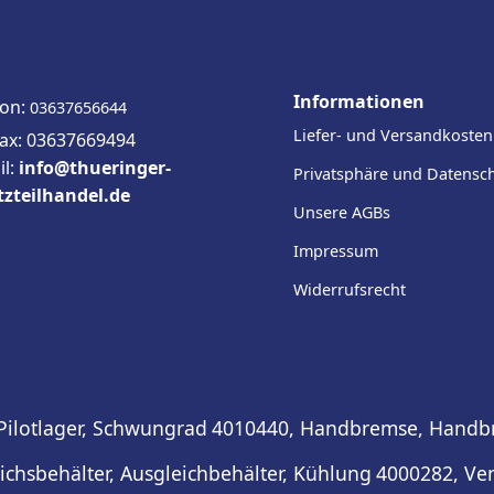
Informationen
fon:
03637656644
Liefer- und Versandkosten
fax: 03637669494
il:
info@thueringer-
Privatsphäre und Datensc
tzteilhandel.de
Unsere AGBs
Impressum
Widerrufsrecht
Pilotlager, Schwungrad
4010440, Handbremse, Handbr
ichsbehälter, Ausgleichbehälter, Kühlung
4000282, Vent