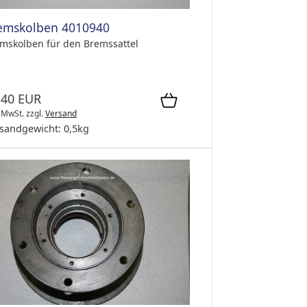
emskolben 4010940
mskolben für den Bremssattel
,40 EUR
. MwSt.
zzgl.
Versand
sandgewicht:
0,5
kg