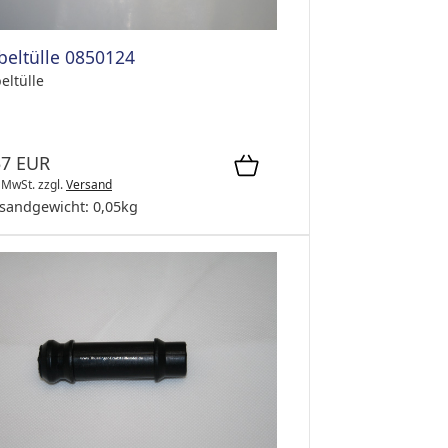
beltülle 0850124
eltülle
57 EUR
. MwSt.
zzgl.
Versand
sandgewicht:
0,05
kg