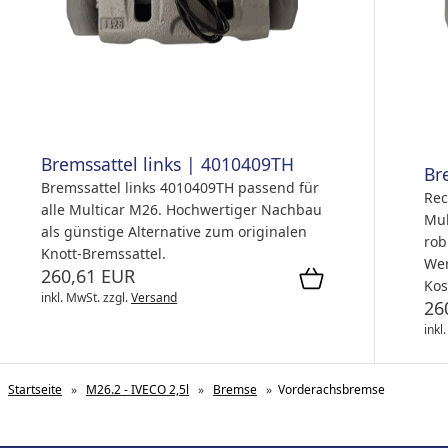
Bremssattel links | 4010409TH
Br
Bremssattel links 4010409TH passend für
Rec
alle Multicar M26. Hochwertiger Nachbau
Mul
als günstige Alternative zum originalen
rob
Knott-Bremssattel.
Wer
260,61 EUR
Kos
inkl. MwSt.
zzgl.
Versand
26
inkl
Startseite
»
M26.2 - IVECO 2,5l
»
Bremse
»
Vorderachsbremse