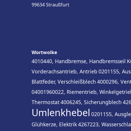
99634 Straußfurt
Wortwolke
4010440, Handbremse, Handbremsseil
K
Vorderachsantrieb, Antrieb
0201155, Aus
Blattfeder, Verschleißblech
4000296, Venti
04001960022, Riementrieb, Winkelgetrie
Thermostat
4006245, Sicherungblech
426
Umlenkhebel
0201155, Ausgle
Glühkerze, Elektrik
4267223, Wasserschla