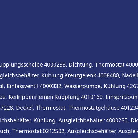
upplungsscheibe
4000238, Dichtung, Thermostat
4000
gleichsbehälter, Kühlung
Kreuzgelenk
4008480, Nadell
l, Einlassventil
4000332, Wasserpumpe, Kühlung
426
be, Keilrippenriemen
Kupplung
4010160, Einspritzpum
7228, Deckel, Thermostat, Thermostatgehäuse
401234
ichsbehälter, Kühlung, Ausgleichbehälter
4000235, Di
uch, Thermostat
0212502, Ausgleichsbehälter, Ausgle