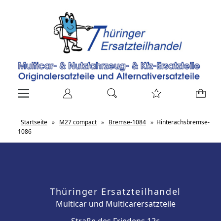
Startseite
»
M27 compact
»
Bremse-1084
»
Hinterachsbremse-
1086
Thüringer Ersatzteilhandel
Multicar und Multicarersatzteile
Straße des Friedens 12c