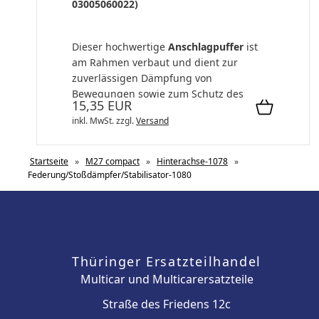
03005060022)
Dieser hochwertige
Anschlagpuffer
ist
am Rahmen verbaut und dient zur
zuverlässigen Dämpfung von
Bewegungen sowie zum Schutz des
15,35 EUR
Fahrgestells und ang...
inkl. MwSt.
zzgl.
Versand
Startseite
»
M27 compact
»
Hinterachse-1078
»
Federung/Stoßdämpfer/Stabilisator-1080
Thüringer Ersatzteilhandel
Multicar und Multicarersatzteile
Straße des Friedens 12c