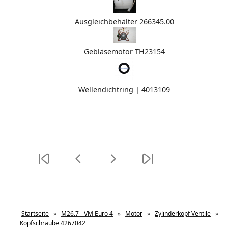
Ausgleichbehälter 266345.00
Gebläsemotor TH23154
Wellendichtring | 4013109
Startseite
»
M26.7 - VM Euro 4
»
Motor
»
Zylinderkopf Ventile
»
Kopfschraube 4267042